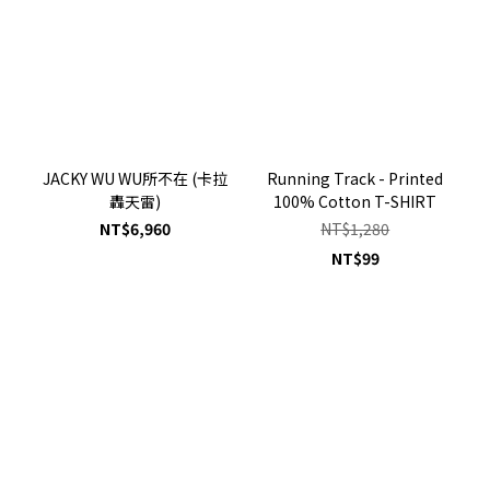
JACKY WU WU所不在 (卡拉
Running Track - Printed
轟天雷)
100% Cotton T-SHIRT
NT$6,960
NT$1,280
NT$99