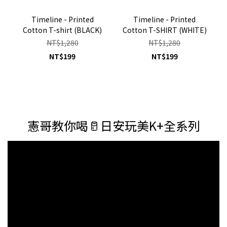
Timeline - Printed
Timeline - Printed
Cotton T-shirt (BLACK)
Cotton T-SHIRT (WHITE)
NT$1,280
NT$1,280
NT$199
NT$199
憲哥教你喝🥛日安玩美K+全系列