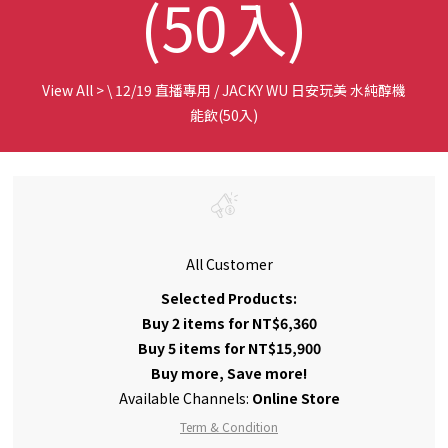
(50入)
View All
>
\ 12/19 直播專用 / JACKY WU 日安玩美 水純醇機
能飲(50入)
All Customer
Selected Products:
Buy 2 items for NT$6,360
Buy 5 items for NT$15,900
Buy more, Save more!
Available Channels:
Online Store
Term & Condition