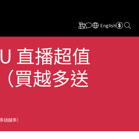
English
 WU 直播超值
（買越多送
買越多送越多）