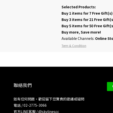
Selected Products:
Buy 1 items for 7 Free G
Buy 3 items for 21 Free 
Buy 5 items for 50 Free 
Buy more, Save more!
Available Channels:
Online St
Term & Condition
聯絡我們
如有任何問題，歡迎留下您寶貴的建議或疑問
電話 / 02-2775-3066
官方LINE客服 /
@skylinescc