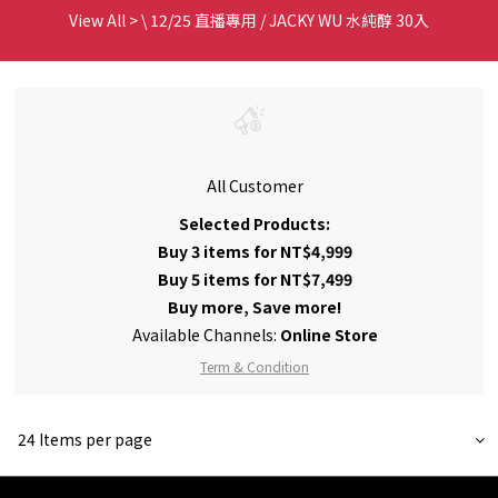
View All
>
\ 12/25 直播專用 / JACKY WU 水純醇 30入
All Customer
Selected Products:
Buy 3 items for NT$4,999
Buy 5 items for NT$7,499
Buy more, Save more!
Available Channels:
Online Store
Term & Condition
24 Items per page