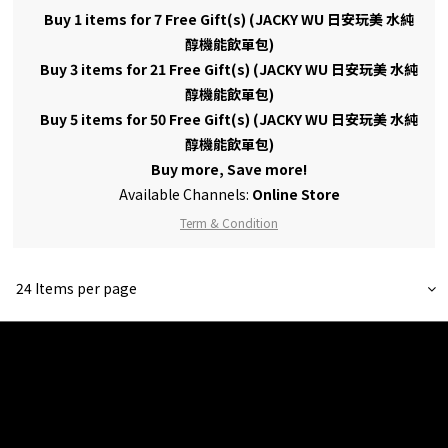
Buy 1 items for 7 Free Gift(s) (JACKY WU 日安玩美 水純
醇機能飲單包)
Buy 3 items for 21 Free Gift(s) (JACKY WU 日安玩美 水純
醇機能飲單包)
Buy 5 items for 50 Free Gift(s) (JACKY WU 日安玩美 水純
醇機能飲單包)
Buy more, Save more!
Available Channels:
Online Store
Term & Condition
24 Items per page