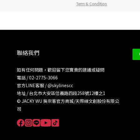
Term & Condition
聯絡我們
如有任何問題，歡迎留下您寶貴的建議或疑問
電話 / 02-2775-3066
官方LINE客服 /
@skylinescc
地址 / 台北市大安區信義路四段258號12樓之1
© JACKY WU 吳宗憲官方商城/天際線文創股份有限公
司