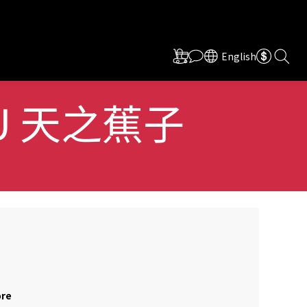
English
 WU 天之蕉子
ore