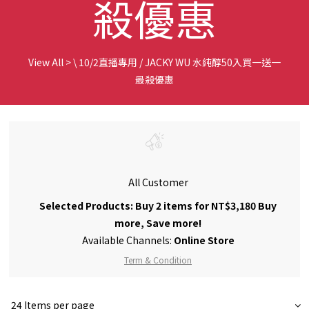
殺優惠
View All
>
\ 10/2直播專用 / JACKY WU 水純醇50入買一送一
最殺優惠
All Customer
Selected Products: Buy 2 items for NT$3,180 Buy
more, Save more!
Available Channels:
Online Store
Term & Condition
24 Items per page