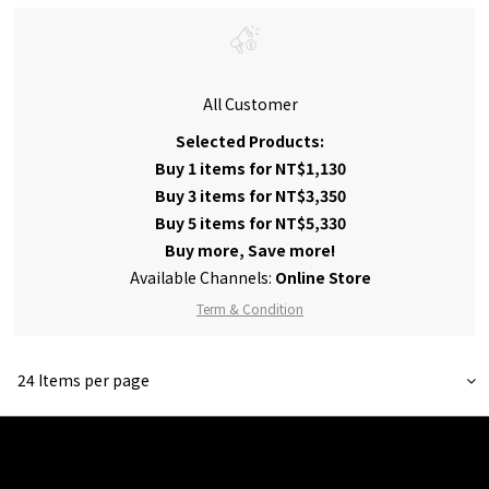
All Customer
Selected Products:
Buy 1 items for NT$1,130
Buy 3 items for NT$3,350
Buy 5 items for NT$5,330
Buy more, Save more!
Available Channels:
Online Store
Term & Condition
24 Items per page