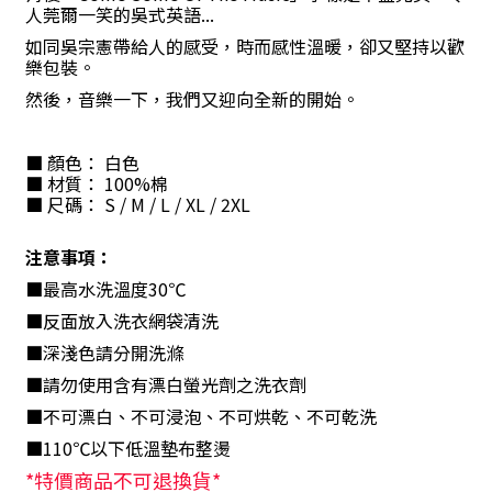
人莞爾一笑的吳式英語
...
如同吳宗憲帶給人的感受，時而感性溫暖，卻又堅持以歡
樂包裝。
然後，音樂一下，我們又迎向全新的開始。
■
顏色： 白色
■
材質：
100%
棉
■
尺碼：
S / M / L / XL / 2XL
注意事項：
■最高水洗溫度
30
℃
■反面放入洗衣網袋清洗
■深淺色請分開洗滌
■請勿使用含有漂白螢光劑之洗衣劑
■不可漂白、不可浸泡、不可烘乾、不可乾洗
■
110
℃以下低溫墊布整燙
*特價商品不可退換貨*