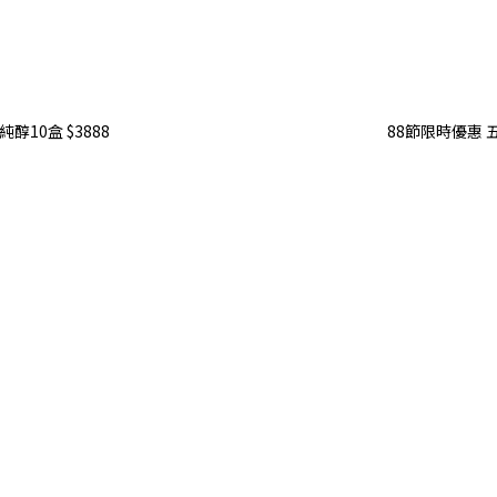
醇10盒 $3888
88節限時優惠 五