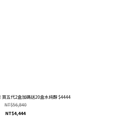
 買五代2盒加碼送20盒水純醇 $4444
NT$56,840
NT$4,444