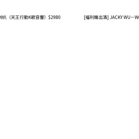
牙喇叭（天王行動K歌音響）$2980
[福利機出清] JACKY WU