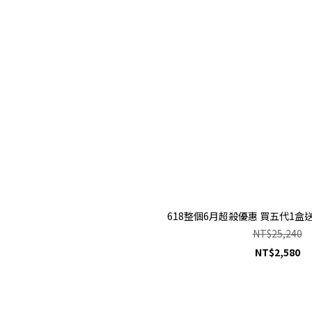
618整個6月超殺優惠 買五代1盒送9
NT$25,240
NT$2,580