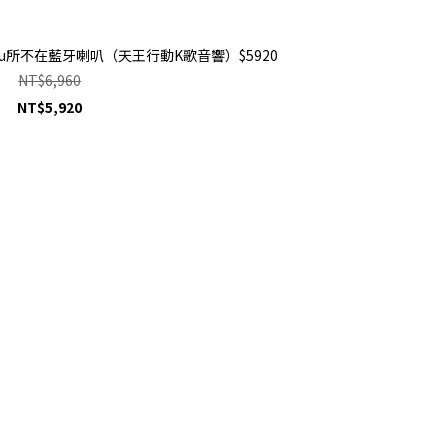
－Wu所不在藍牙喇叭（天王行動K歌音響）$5920
NT$6,960
NT$5,920