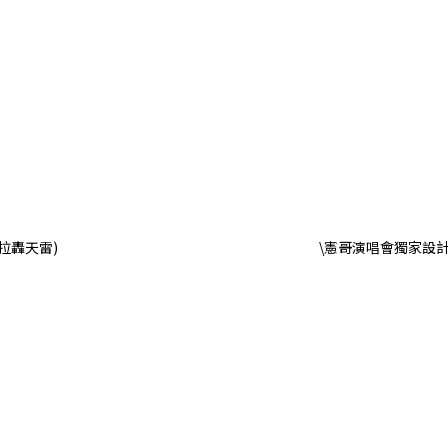
卡拉轟天雷)
\憲哥演唱會獨家設計T 