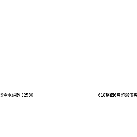
盒水純醇 $2580
618整個6月超殺優惠