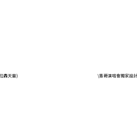
卡拉轟天雷)
\憲哥演唱會獨家設計T 