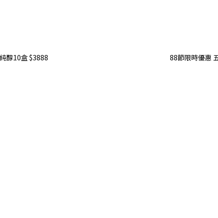
醇10盒 $3888
88節限時優惠 五