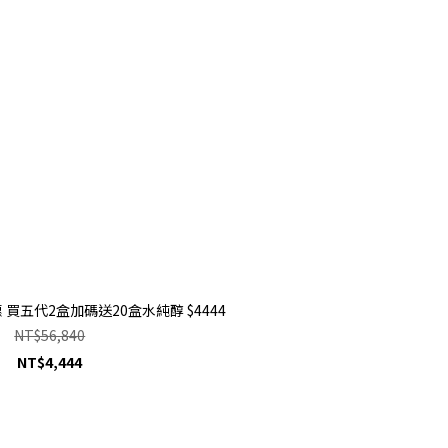
 買五代2盒加碼送20盒水純醇 $4444
NT$56,840
NT$4,444