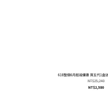
618整個6月超殺優惠 買五代1盒送9
NT$25,240
NT$2,580