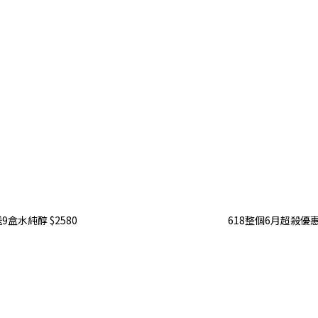
盒水純醇 $2580
618整個6月超殺優惠