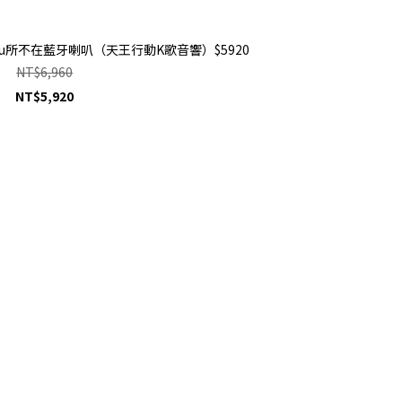
－Wu所不在藍牙喇叭（天王行動K歌音響）$5920
NT$6,960
NT$5,920