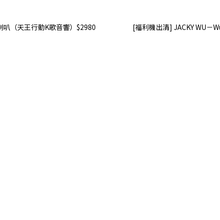
牙喇叭（天王行動K歌音響）$2980
[福利機出清] JACKY WU