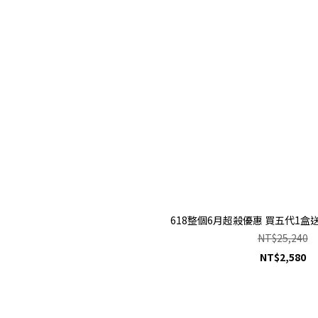
618整個6月超殺優惠 買五代1盒送9
NT$25,240
NT$2,580