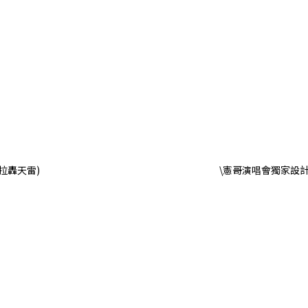
卡拉轟天雷)
\憲哥演唱會獨家設計T 