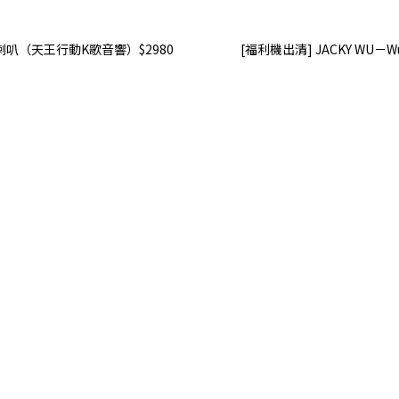
牙喇叭（天王行動K歌音響）$2980
[福利機出清] JACKY WU