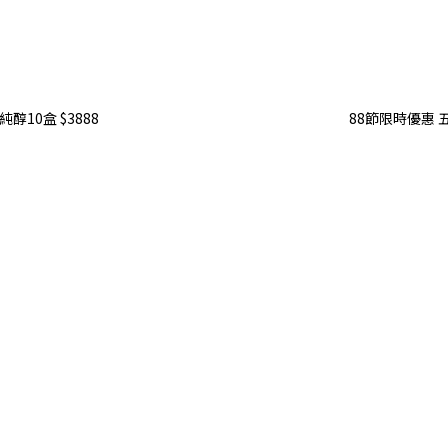
醇10盒 $3888
88節限時優惠 五