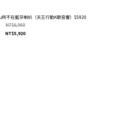
－Wu所不在藍牙喇叭（天王行動K歌音響）$5920
NT$6,960
NT$5,920