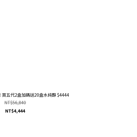
 買五代2盒加碼送20盒水純醇 $4444
NT$56,840
NT$4,444