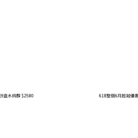
盒水純醇 $2580
618整個6月超殺優惠