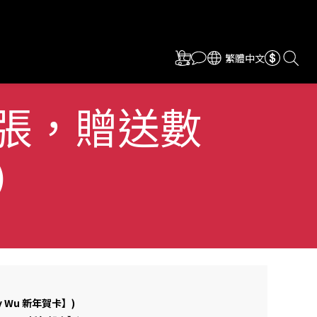
繁體中文
張，贈送數
）
ky Wu 新年賀卡】)