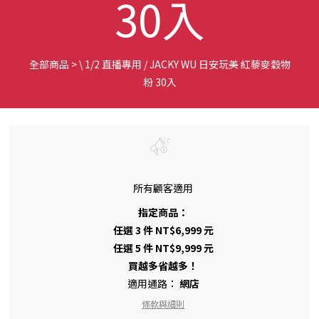
30入
全部商品
>
\ 1/2 直播專用 / JACKY WU 日安玩美 紅藜麥穀物
粉 30入
所有顧客適用
指定商品：
任選 3 件 NT$6,999 元
任選 5 件 NT$9,999 元
買越多省越多！
適用通路：
網店
條款與細則