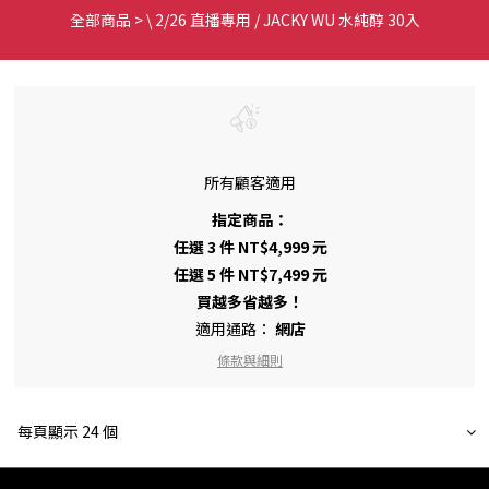
全部商品
>
\ 2/26 直播專用 / JACKY WU 水純醇 30入
所有顧客適用
指定商品：
任選 3 件 NT$4,999 元
任選 5 件 NT$7,499 元
買越多省越多！
適用通路：
網店
條款與細則
每頁顯示 24 個