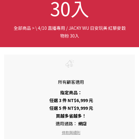
30入
全部商品
>
\ 4/10 直播專用 / JACKY WU 日安玩美 紅藜麥穀
物粉 30入
所有顧客適用
指定商品：
任選 3 件 NT$6,999 元
任選 5 件 NT$9,999 元
買越多省越多！
適用通路：
網店
條款與細則