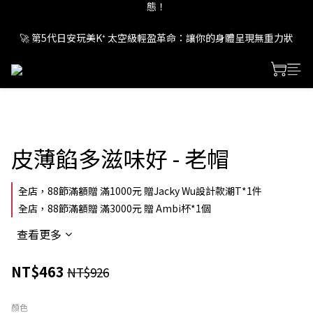
🚀 第5代日安玩美K⁺ 太空級輕盈革命：讓你的身體呈現無重力狀
🚀 第5代日安玩美K⁺ 太空級輕盈革命：讓你的身體呈現無重力狀
態！
態！
皮薄餡多滋味好 - 老帽
全店，88節滿額贈 滿1000元 贈Jacky Wu設計款潮T*1件
全店，88節滿額贈 滿3000元 贈 Ambi杯*1個
查看更多
NT$463
NT$926
顏色