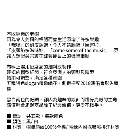
不敗經典的老帽
因為令人莞爾的標語而替生活添增了許多樂趣
「嘿嘿」的俏皮語調，令人不禁腦補「厲害啦」
「皮薄餡多滋味好」「
come some of the music
」
...
更
讓人想起吳宗憲在綜藝節目上的機智幽默
布料上選用挺度高的細斜紋製作
硬挺的帽型細節，符合亞洲人的頭型及臉型
帽扣可調整，滿足各種頭圍
五種特色
slogan
精緻繡花，側邊搭配
2018
演唱會形象織
標
黑白兩色的低調，卻因為趣味的設計而躍身亮眼的主角
讓演唱會周邊商品除了紀念價值，更愛不釋手。
■
標語：共五款，每款兩色
■ 顏色：黑
/
白
■
材質：帽體斜紋
100%
全棉
/
帽緣內圈採吸濕排汗材質