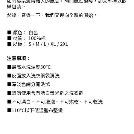
如同吳宗憲帶給人的感受，時而感性溫暖，卻又堅持以歡
樂包裝。
然後，音樂一下，我們又迎向全新的開始。
■
顏色： 白色
■
材質：
100%
棉
■
尺碼：
S / M / L / XL / 2XL
注意事項：
■最高水洗溫度
30
℃
■反面放入洗衣網袋清洗
■深淺色請分開洗滌
■請勿使用含有漂白螢光劑之洗衣劑
■不可漂白、不可浸泡、不可烘乾、不可乾洗
■
110
℃以下低溫墊布整燙