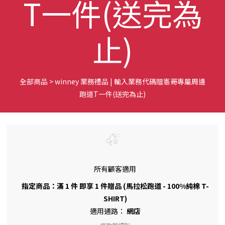
T一件(送完為
止)
全部商品
>
winney 業務禮品 | 輸入業務代碼贈憲哥專屬周邊
跑道T一件(送完為止)
所有顧客適用
指定商品：滿 1 件 即享 1 件贈品 (馬拉松跑道 - 100%純棉 T-
SHIRT)
適用通路：
網店