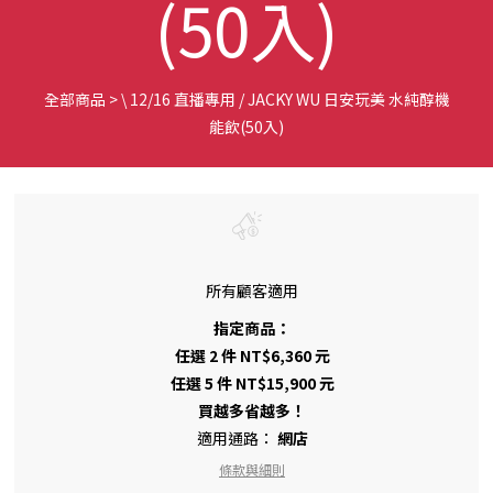
(50入)
全部商品
>
\ 12/16 直播專用 / JACKY WU 日安玩美 水純醇機
能飲(50入)
所有顧客適用
指定商品：
任選 2 件 NT$6,360 元
任選 5 件 NT$15,900 元
買越多省越多！
適用通路：
網店
條款與細則