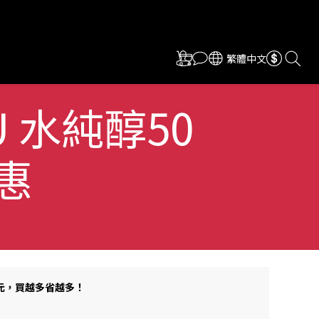
繁體中文
WU 水純醇50
惠
80 元，買越多省越多！