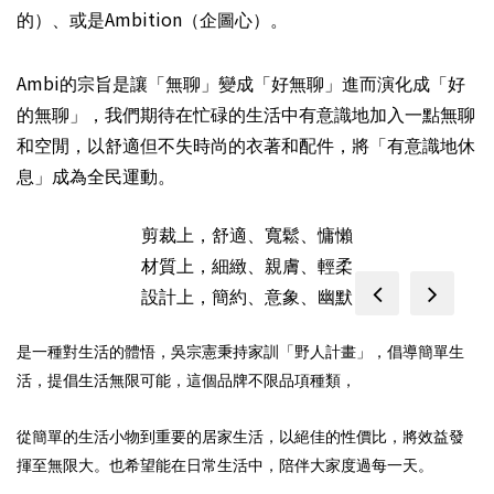
Ambition
的）、或是
（企圖心）。
Ambi
的宗旨是讓「無聊」變成「好無聊」進而演化成「好
的無聊」，我們期待在忙碌的生活中有意識地加入一點無聊
和空閒，以舒適但不失時尚的衣著和配件，將「有意識地休
息」成為全民運動。
剪裁上，舒適、寬鬆、慵懶
材質上，細緻、親膚、輕柔
prev
next
設計上，簡約、意象、幽默
是一種對生活的體悟，吳宗憲秉持家訓「野人計畫」，倡導簡單生
活，提倡生活無限可能，這個品牌不限品項種類，
從簡單的生活小物到重要的居家生活，以絕佳的性價比，將效益發
揮至無限大。也希望能在日常生活中，陪伴大家度過每一天。