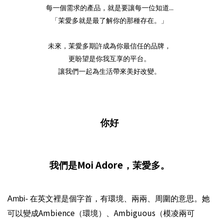
...
每一個需求的產品，就是要讓每一位知道
「茉愛多就是最了解你的那種存在。」
未來，茉愛多期許成為你最信任的品牌，
更盼望是你我互享的平台。
讓我們一起為生活帶來美好改變。
你好
Moi Adore
我們是
，茉愛多。
Ambi-
在英文裡是個字首，有環境、兩兩、周圍的意思。她
Ambience
Ambiguous
可以變成
（環境）、
（模凌兩可