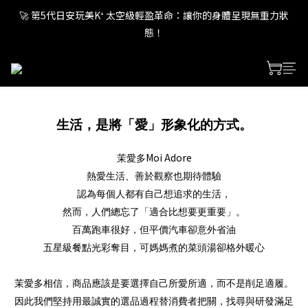
🚀 第5代日安玩美K⁺ 太空級輕盈革命：讓你的身體呈現無重力狀
🚀 第5代日安玩美K⁺ 太空級輕盈革命：讓你的身體呈現無重力狀
態！
態！
🚀 第5代日安玩美K⁺ 太空級輕盈革命：讓你的身體呈現無重力狀
態！
生活，是將「愛」形象化的方式。
Moi Adore
茉愛多
熱愛生活、善於觀察也期待體驗
認為每個人都有自己想追求的生活，
然而，人們總忘了「適合比想要更重要」。
百萬跑車很好，但平價汽車卻意外省油
五星級餐點光彩奪目，可媽媽煮的菜頭湯卻格外暖心
茉愛多相信，商品應該是要選擇自己所愛所適，而不是削足適履。
因此我們堅持用最誠實的選品過程替消費者把關，找尋與研發滿足