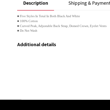
Description
Shipping & Paymen
■ Five Styles In Total In Both Black And White
■ 100% Cotton
■ Curved Peak, Adjustable Back Strap, Domed Crown, Eyelet Vents
■ Do Not Wash
Additional details