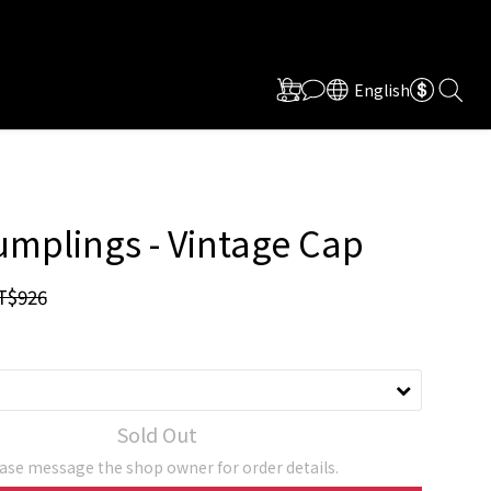
English
mplings - Vintage Cap
T$926
Sold Out
ase message the shop owner for order details.