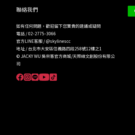
聯絡我們
如有任何問題，歡迎留下您寶貴的建議或疑問
電話 / 02-2775-3066
官方LINE客服 /
@skylinescc
地址 / 台北市大安區信義路四段258號12樓之1
© JACKY WU 吳宗憲官方商城/天際線文創股份有限公
司