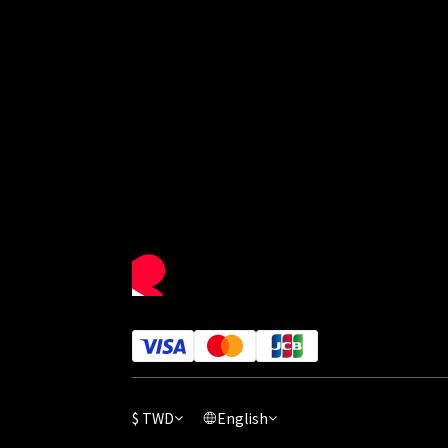
$
TWD
English