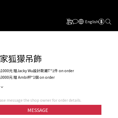
English
家狐獴吊飾
000元 贈Jacky Wu設計款潮T*1件 on order
000元 贈 Ambi杯*1個 on order
ase message the shop owner for order details.
MESSAGE