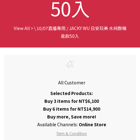
50入
View All
>
\ 10/07直播專用 / JACKY WU 日安玩美 水純醇機
能飲50入
All Customer
Selected Products:
Buy 3 items for NT$6,100
Buy 6 items for NT$14,900
Buy more, Save more!
Available Channels:
Online Store
Term & Condition