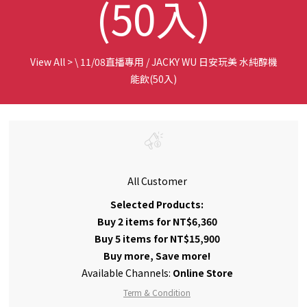
(50入)
View All
>
\ 11/08直播專用 / JACKY WU 日安玩美 水純醇機
能飲(50入)
All Customer
Selected Products:
Buy 2 items for NT$6,360
Buy 5 items for NT$15,900
Buy more, Save more!
Available Channels:
Online Store
Term & Condition