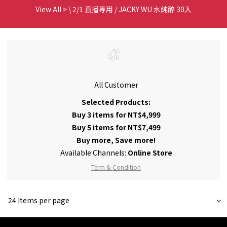
View All
>
\ 2/1 直播專用 / JACKY WU 水純醇 30入
All Customer
Selected Products:
Buy 3 items for NT$4,999
Buy 5 items for NT$7,499
Buy more, Save more!
Available Channels:
Online Store
Term & Condition
24 Items per page