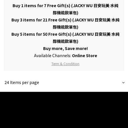
Buy 1 items for 7 Free Gift(s) (JACKY WU 日安玩美 水純
醇機能飲單包)
Buy 3 items for 21 Free Gift(s) (JACKY WU 日安玩美 水純
醇機能飲單包)
Buy 5 items for 50 Free Gift(s) (JACKY WU 日安玩美 水純
醇機能飲單包)
Buy more, Save more!
Available Channels:
Online Store
Term & Condition
24 Items per page