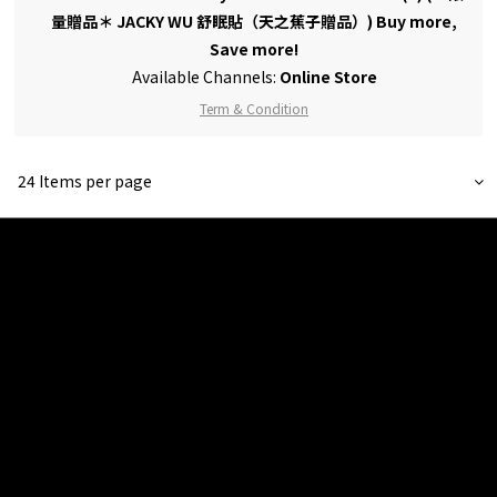
量贈品＊ JACKY WU 舒眠貼（天之蕉子贈品）) Buy more,
Save more!
Available Channels:
Online Store
Term & Condition
24 Items per page