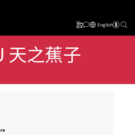
English
 WU 天之蕉子
ore