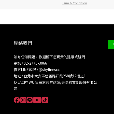
Term & Condition
聯絡我們
如有任何問題，歡迎留下您寶貴的建議或疑問
電話 / 02-2775-3066
官方LINE客服 /
@skylinescc
地址 / 台北市大安區信義路四段258號12樓之1
© JACKY WU 吳宗憲官方商城/天際線文創股份有限公
司