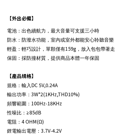
【外出必備】
電池：出色續航力，最大音量可支援三小時
防水：防潑水功能，室內或室外都能安心聆聽音樂
159g
輕盈：輕巧設計，單顆僅有
，放入包包帶著走
保固：採防撞材質，提供商品本體一年保固
【產品規格】
DC 5V,0.24A
規格：輸入
3W*2(1KHz,THD10%)
輸出功率：
100Hz-18KHz
頻響範圍：
85dB
性噪比：≧
4 OHM(
)
電阻：
Ω
3.7V-4.2V
鋰電輸出電壓：