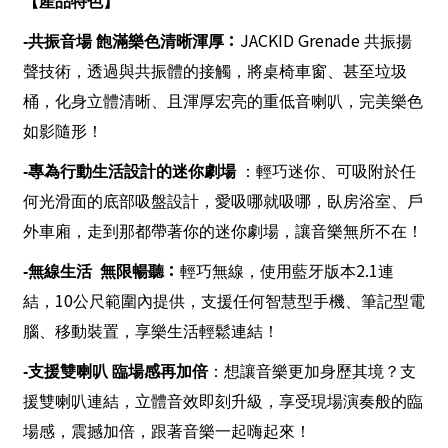
【產品特色】
：
JACKID Grenade
-
共振音場 飽滿樂色清晰渾厚
共振揚
聲技術，透過與共振體的接觸，將桌椅車窗、甚至垃圾
桶，化身立體清晰、且渾厚宏亮的重低音喇叭，完美樂色
如影隨形！
-
專為行動生活設計的迷你劇場
：輕巧迷你、可吸附於任
何光滑面的底部吸盤設計，愛吸哪就吸哪，臥房浴室、戶
外車廂，走到那都帶著你的迷你劇場，讓音樂無所不在！
：
2.1
-
無線生活
無限暢聽
輕巧無線，使用藍牙版本
連
10
結，
公尺範圍內提供，支援任何智慧型手機、筆記型電
腦、移動裝置，享樂生活輕鬆連結！
-
支援雙喇叭 臨場感再加倍
：想讓音樂更加身歷其境？支
援雙喇叭連結，立體音效即刻升級，享受現場演奏般的臨
場感，震撼加倍，跟著音樂一起嗨起來！