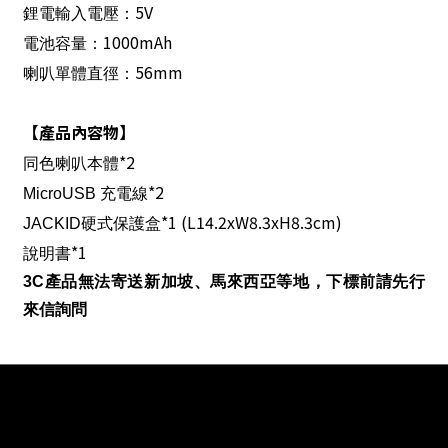
5V
鋰電輸入電壓：
1000mAh
電池容量：
56mm
喇叭單體直徑：
【產品內容物】
*2
同色喇叭本體
*2
MicroUSB
充電線
*1 (L14.2xW8.3xH8.3cm)
JACKID
硬式保護盒
*1
說明書
3C產品無法寄送新加坡、馬來西亞等地，下標前請先行
來信詢問