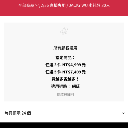
全部商品
>
\ 2/26 直播專用 / JACKY WU 水純醇 30入
所有顧客適用
指定商品：
任選 3 件 NT$4,999 元
任選 5 件 NT$7,499 元
買越多省越多！
適用通路：
網店
條款與細則
每頁顯示 24 個