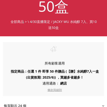
50盒
全部商品
>
\ 4/30直播限定 / JACKY WU 水純醇 7入、買10
送50盒
所有顧客適用
指定商品：任選 1 件 即享 50 件贈品 (【贈】水純醇7入一盒
(出貨效期: 2025/6)) ，買越多省越多！
適用通路：
網店
條款與細則
每頁顯示 24 個