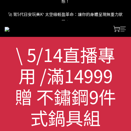
🚀 第5代日安玩美K⁺ 太空級輕盈革命：讓你的身體呈現無重力狀
🚀 第5代日安玩美K⁺ 太空級輕盈革命：讓你的身體呈現無重力狀
態！
態！
\ 5/14直播專
用 /滿14999
贈 不鏽鋼9件
式鍋具組