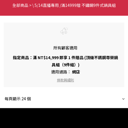
全部商品
>
\ 5/14直播專用 /滿14999贈 不鏽鋼9件式鍋具組
所有顧客適用
指定商品：滿 NT$14,999 即享 1 件贈品 (頂級不銹鋼尊榮鍋
具組（9件組）)
適用通路：
網店
條款與細則
每頁顯示 24 個